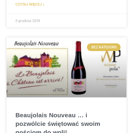
CZYTAJ WIĘCEJ »
5 grudnia 2019
BEZ KATEGORII
Beaujolais Nouveau … i
pozwólcie świętować swoim
gościom do woli!