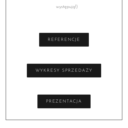
występują!)
REFERENCJE
WYKRESY SPRZEDAŻY
PREZENTACJA