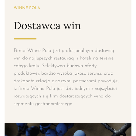
WINNE POLA
Dostawca win
Firma Winne Pola jest profesjonalnym dostawcą
win do najlepszych restauracji i hoteli na terenie
całego kraju. Selektywna budowa oferty
produktowej, bardzo wysoka jakość serwisu oraz
doskonała relacja z naszymi partnerami powoduje,
iż firma Winne Pola jest dziś jednym z najszybciej
rozwijających się firm dostarczających wina do
segmentu gastronomicznego.