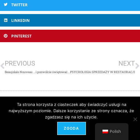
TWITTER
LINKEDIN
PINTEREST
PREVIOUS
NEXT
Beaujolais Nouveau … i pozwólcie świętować swoim gościom do woli!
PSYCHOLOGIA SPRZEDAŻY W RESTAURACJI
Ta strona korzysta z ciasteczek aby świadczyć usługi na
najwyższym poziomie. Dalsze korzystanie ze strony oznacza, że
zgadzasz się na ich użycie.
Projekt i realizacja -
Agencja Seo Partner
ZGODA
Polish