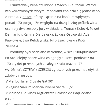
Triumfowały wina czerwone z Włoch i Kalifornii. Wśród
win wyróżnionych złotymi medalami znalazło się jedno wino
z Izraela, z
naszej
oferty. Łącznie na konkurs wpłynęło
ponad 170 pozycji. Ze względu na dużą liczbę próbek wina
oceniały dwa zespoły jury w składzie: Tomasz Kolecki, Paweł
Demianiuk, Kamila Dierżawska, Łukasz Ostrowski, Adam
Pawłowski, Ewa Relidzyńska, Filip Szaciłowski i Piotr
Zieliński.
Produkty były oceniane w ciemno, w skali 100-punktowej.
Po raz kolejny nasze wina osiągnęły sukces, ponieważ
na
170 etykiet przesłanych z całego Kraju oraz na 77
wyróżnień, CZTERY z SZEŚCIU zgłoszonych przez nas etykiet
zdobyło nagrody:
🏅
Merlot Ha’rel Clos de Gat 90′
🏅
Regina Viarum Mencia Ribera Sacra 83,5′
🏅
Malbec Old Vines Arguentota Belasco de Baquedano
83,25′
🏅
Carmenere Royal Los Lingues Koyle 83′