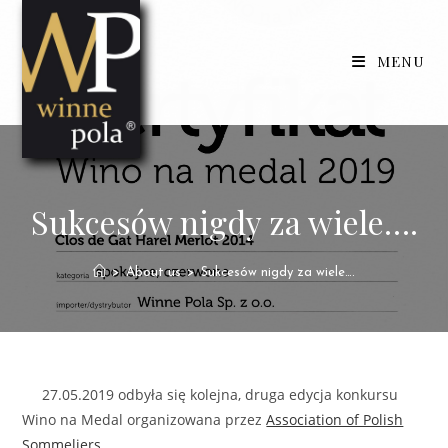
Skip
to
MENU
content
Sukcesów nigdy za wiele….
>
About us
>
Sukcesów nigdy za wiele….
27.05.2019 odbyła się kolejna, druga edycja konkursu
Wino na Medal organizowana przez
Association of Polish
Sommeliers
.